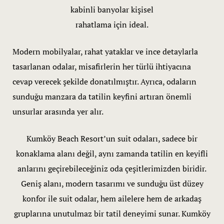
Havuz ve Ka
kabinli banyolar kişisel
rahatlama için ideal.
Junior Suit 
Modern mobilyalar, rahat yataklar ve ince detaylarla
Odalar & Su
tasarlanan odalar, misafirlerin her türlü ihtiyacına
Ödül & Sert
cevap verecek şekilde donatılmıştır. Ayrıca, odaların
sunduğu manzara da tatilin keyfini artıran önemli
Page 404
unsurlar arasında yer alır.
Restoran & 
Kumköy Beach Resort’un suit odaları, sadece bir
Spa & Sağlı
konaklama alanı değil, aynı zamanda tatilin en keyifli
anlarını geçirebileceğiniz oda çeşitlerimizden biridir.
Standart Od
Geniş alanı, modern tasarımı ve sunduğu üst düzey
konfor ile suit odalar, hem ailelere hem de arkadaş
Suit (4-kişil
gruplarına unutulmaz bir tatil deneyimi sunar. Kumköy