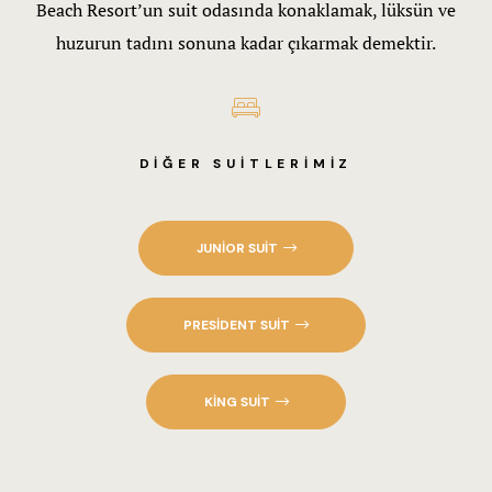
Terms and 
Beach Resort’un suit odasında konaklamak, lüksün ve
huzurun tadını sonuna kadar çıkarmak demektir.
Yasal Bilgi
Yiyecek & İ
DIĞER SUITLERIMIZ
JUNIOR SUIT
PRESIDENT SUIT
KING SUIT