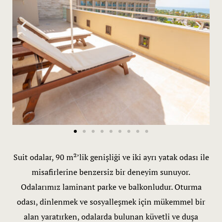
Blog
Çocuk & Ge
Engelli Odas
Galeri
Gölevi Delu
Gölevi Del
Gölevi Delu
Suit odalar, 90 m²’lik genişliği ve iki ayrı yatak odası ile
misafirlerine benzersiz bir deneyim sunuyor.
Gölevi Suit
Odalarımız laminant parke ve balkonludur. Oturma
odası, dinlenmek ve sosyalleşmek için mükemmel bir
Gölevi Zemi
alan yaratırken, odalarda bulunan küvetli ve duşa